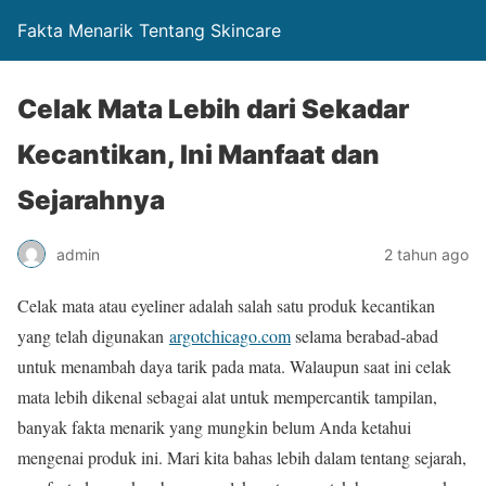
Fakta Menarik Tentang Skincare
Celak Mata Lebih dari Sekadar
Kecantikan, Ini Manfaat dan
Sejarahnya
admin
2 tahun ago
Celak mata atau eyeliner adalah salah satu produk kecantikan
yang telah digunakan
argotchicago.com
selama berabad-abad
untuk menambah daya tarik pada mata. Walaupun saat ini celak
mata lebih dikenal sebagai alat untuk mempercantik tampilan,
banyak fakta menarik yang mungkin belum Anda ketahui
mengenai produk ini. Mari kita bahas lebih dalam tentang sejarah,