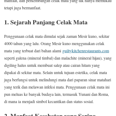
manfaat, dan perkembangan celak mata yang tak hanya memukau
tetapi juga bermanfaat.
1. Sejarah Panjang Celak Mata
Penggunaan celak mata dimulai sejak zaman Mesir kuno, sekitar
4000 tahun yang lalu. Orang Mesir kuno menggunakan celak
mata yang terbuat dari bahan alami
guiltykitchenrestaurants.com
seperti galena (mineral timbal) dan malachite (mineral hijau), yang
digiling halus untuk membuat salep atau cairan hitam yang
dipakai di sekitar mata. Selain untuk tujuan estetika, celak mata
juga berfungsi untuk melindungi mata dari paparan sinar matahari
yang terik dan melawan infeksi mata. Penggunaan celak mata ini
pun meluas ke banyak budaya lain, termasuk Yunani dan Roma,
di mana ia menjadi simbol kecantikan dan status sosial.
2. Manfaat Kesehatan yang Sering